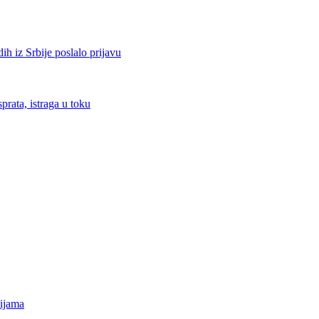
ih iz Srbije poslalo prijavu
prata, istraga u toku
dijama