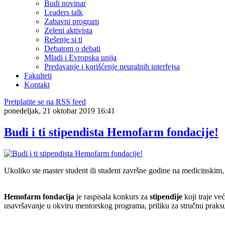
Budi novinar
Leaders talk
Zabavni program
Zeleni aktivista
Rešenje si ti
Debatom o debati
Mladi i Evropska unija
Predavanje i korišćenje neuralnih interfejsa
Fakulteti
Kontakt
Pretplatite se na RSS feed
ponedeljak, 21 oktobar 2019 16:41
Budi i ti stipendista Hemofarm fondacije!
Ukoliko ste master student ili student završne godine na medicinskim,
Hemofarm fondacija
je raspisala konkurs za
stipendije
koji traje ve
usavršavanje u okviru mentorskog programa, priliku za stručnu praksu