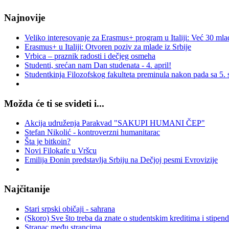
Najnovije
Veliko interesovanje za Erasmus+ program u Italiji: Već 30 mlad
Erasmus+ u Italiji: Otvoren poziv za mlade iz Srbije
Vrbica – praznik radosti i dečjeg osmeha
Studenti, srećan nam Dan studenata - 4. april!
Studentkinja Filozofskog fakulteta preminula nakon pada sa 5. s
Možda će ti se svideti i...
Akcija udruženja Parakvad "SAKUPI HUMANI ČEP"
Stefan Nikolić - kontroverzni humanitarac
Šta je bitkoin?
Novi Filokafe u Vršcu
Emilija Đonin predstavlja Srbiju na Dečjoj pesmi Evrovizije
Najčitanije
Stari srpski običaji - sahrana
(Skoro) Sve što treba da znate o studentskim kreditima i stipen
Stranac među strancima