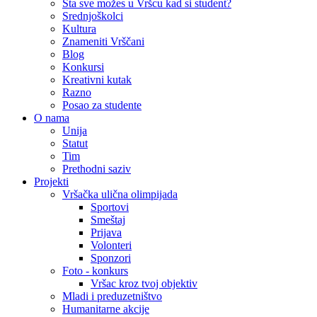
Šta sve možes u Vršcu kad si student?
Srednjoškolci
Kultura
Znameniti Vrščani
Blog
Konkursi
Kreativni kutak
Razno
Posao za studente
O nama
Unija
Statut
Tim
Prethodni saziv
Projekti
Vršačka ulična olimpijada
Sportovi
Smeštaj
Prijava
Volonteri
Sponzori
Foto - konkurs
Vršac kroz tvoj objektiv
Mladi i preduzetništvo
Humanitarne akcije