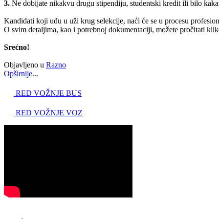
3.
Ne dobijate nikakvu drugu stipendiju, studentski kredit ili bilo ka
Kandidati koji uđu u uži krug selekcije, naći će se u procesu profesio
O svim detaljima, kao i potrebnoj dokumentaciji, možete pročitati kl
Srećno!
Objavljeno u
Razno
Opširnije...
RED VOŽNJE BUS
RED VOŽNJE VOZ