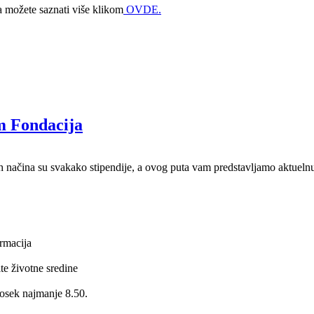
ma možete saznati više klikom
OVDE.
m Fondacija
nih načina su svakako stipendije, a ovog puta vam predstavljamo aktuelnu
armacija
ite životne sredine
prosek najmanje 8.50.