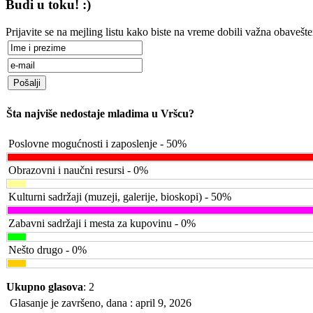
Budi u toku! :)
Prijavite se na mejling listu kako biste na vreme dobili važna obavešte
Šta najviše nedostaje mladima u Vršcu?
Poslovne mogućnosti i zaposlenje - 50%
Obrazovni i naučni resursi - 0%
Kulturni sadržaji (muzeji, galerije, bioskopi) - 50%
Zabavni sadržaji i mesta za kupovinu - 0%
Nešto drugo - 0%
Ukupno glasova
: 2
Glasanje je završeno, dana : april 9, 2026