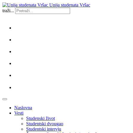
Unija studenata Vršac
traži...
Naslovna
Vesti
Studenski život
Studentski dvougao
Studentski intervju