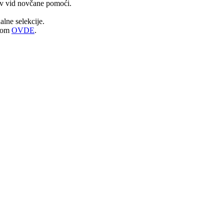
kav vid novčane pomoći.
nalne selekcije.
ikom
OVDE
.