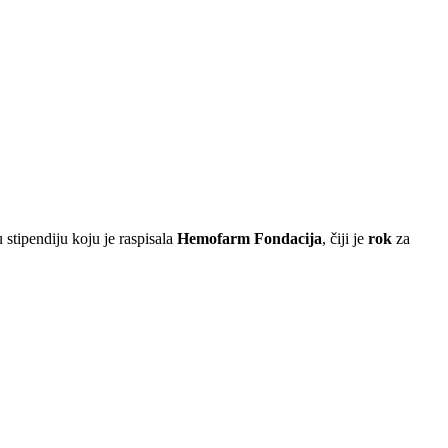
 stipendiju koju je raspisala
Hemofarm Fondacija
, čiji je
rok
za