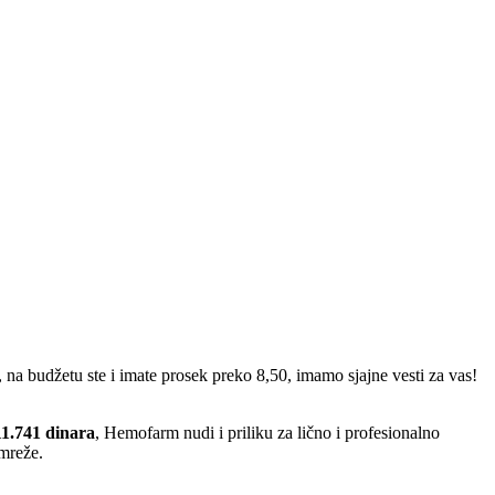
 na budžetu ste i imate prosek preko 8,50, imamo sjajne vesti za vas!
11.741 dinara
, Hemofarm nudi i priliku za lično i profesionalno
 mreže.