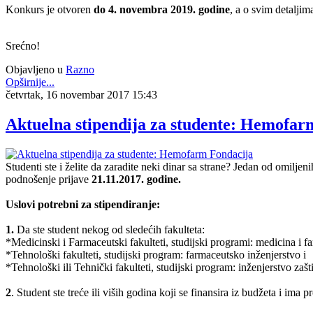
Konkurs je otvoren
do 4. novembra 2019. godine
, a o svim detalji
Srećno!
Objavljeno u
Razno
Opširnije...
četvrtak, 16 novembar 2017 15:43
Aktuelna stipendija za studente: Hemofar
Studenti ste i želite da zaradite neki dinar sa strane? Jedan od omilje
podnošenje prijave
21.11.2017. godine.
Uslovi potrebni za stipendiranje:
1.
Da ste student nekog od sledećih fakulteta:
*Medicinski i Farmaceutski fakulteti, studijski programi: medicina i f
*Tehnološki fakulteti, studijski program: farmaceutsko inženjerstvo i
*Tehnološki ili Tehnički fakulteti, studijski program: inženjerstvo zašt
2
. Student ste treće ili viših godina koji se finansira iz budžeta i ima 