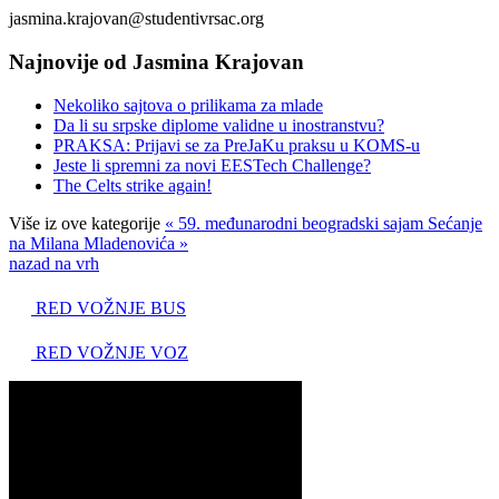
jasmina.krajovan@studentivrsac.org
Najnovije od Jasmina Krajovan
Nekoliko sajtova o prilikama za mlade
Da li su srpske diplome validne u inostranstvu?
PRAKSA: Prijavi se za PreJaKu praksu u KOMS-u
Jeste li spremni za novi EESTech Challenge?
The Celts strike again!
Više iz ove kategorije
« 59. međunarodni beogradski sajam
Sećanje
na Milana Mladenovića »
nazad na vrh
RED VOŽNJE BUS
RED VOŽNJE VOZ