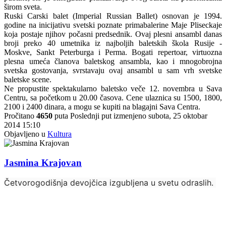
širom sveta.
Ruski Carski balet (Imperial Russian Ballet) osnovan je 1994.
godine na inicijativu svetski poznate primabalerine Maje Pliseckaje
koja postaje njihov počasni predsednik. Ovaj plesni ansambl danas
broji preko 40 umetnika iz najboljih baletskih škola Rusije -
Moskve, Sankt Peterburga i Perma. Bogati repertoar, virtuozna
plesna umeća članova baletskog ansambla, kao i mnogobrojna
svetska gostovanja, svrstavaju ovaj ansambl u sam vrh svetske
baletske scene.
Ne propustite spektakularno baletsko veče 12. novembra u Sava
Centru, sa početkom u 20.00 časova. Cene ulaznica su 1500, 1800,
2100 i 2400 dinara, a mogu se kupiti na blagajni Sava Centra.
Pročitano
4650
puta
Poslednji put izmenjeno subota, 25 oktobar
2014 15:10
Objavljeno u
Kultura
Jasmina Krajovan
Četvorogodišnja devojčica izgubljena u svetu odraslih.