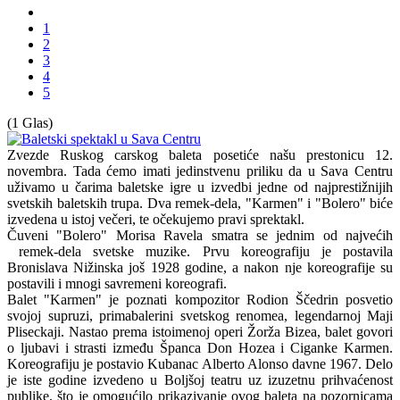
1
2
3
4
5
(1 Glas)
Zvezde Ruskog carskog baleta posetiće našu prestonicu 12.
novembra. Tada ćemo imati jedinstvenu priliku da u Sava Centru
uživamo u čarima baletske igre u izvedbi jedne od najprestižnijih
svetskih baletskih trupa. Dva remek-dela, "Karmen" i "Bolero" biće
izvedena u istoj večeri, te očekujemo pravi sprektakl.
Čuveni "Bolero" Morisa Ravela smatra se jednim od najvećih
remek-dela svetske muzike. Prvu koreografiju je postavila
Bronislava Nižinska još 1928 godine, a nakon nje koreografije su
postavili i mnogi savremeni koreografi.
Balet "Karmen" je poznati kompozitor Rodion Ščedrin posvetio
svojoj supruzi, primabalerini svetskog renomea, legendarnoj Maji
Pliseckaji. Nastao prema istoimenoj operi Žorža Bizea, balet govori
o ljubavi i strasti između Španca Don Hozea i Ciganke Karmen.
Koreografiju je postavio Kubanac Alberto Alonso davne 1967. Delo
je iste godine izvedeno u Boljšoj teatru uz izuzetnu prihvaćenost
publike, što je omogućilo prikazivanje ovog baleta na pozornicama