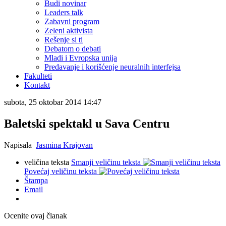
Budi novinar
Leaders talk
Zabavni program
Zeleni aktivista
Rešenje si ti
Debatom o debati
Mladi i Evropska unija
Predavanje i korišćenje neuralnih interfejsa
Fakulteti
Kontakt
subota, 25 oktobar 2014 14:47
Baletski spektakl u Sava Centru
Napisala
Jasmina Krajovan
veličina teksta
Smanji veličinu teksta
Povećaj veličinu teksta
Štampa
Email
Ocenite ovaj članak