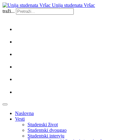
Unija studenata Vršac
traži...
Naslovna
Vesti
Studenski život
Studentski dvougao
Studentski intervju