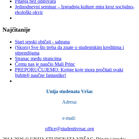
Pitanja bez odgovara
Jednodnevni seminar – Izgradnja kulture mira kroz socijalno-
ekološki okvir
Najčitanije
Stari srpski običaji - sahrana
(Skoro) Sve što treba da znate o studentskim kreditima i
stipendijama
Stranac među strancima
Čemu nas je naučio Mali Princ
PREPORUČUJEMO: Knjige koje mora pročitati svaki
ljubitelj naučne fantastike!
Unija studenata Vršac
Adresa:
Trg Svetog Teodora Vršačkog 22a
,
26300 Vršac
e-mail:
office@studentivrsac.org