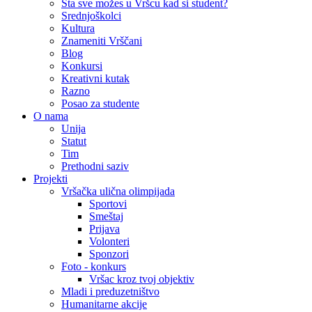
Šta sve možes u Vršcu kad si student?
Srednjoškolci
Kultura
Znameniti Vrščani
Blog
Konkursi
Kreativni kutak
Razno
Posao za studente
O nama
Unija
Statut
Tim
Prethodni saziv
Projekti
Vršačka ulična olimpijada
Sportovi
Smeštaj
Prijava
Volonteri
Sponzori
Foto - konkurs
Vršac kroz tvoj objektiv
Mladi i preduzetništvo
Humanitarne akcije