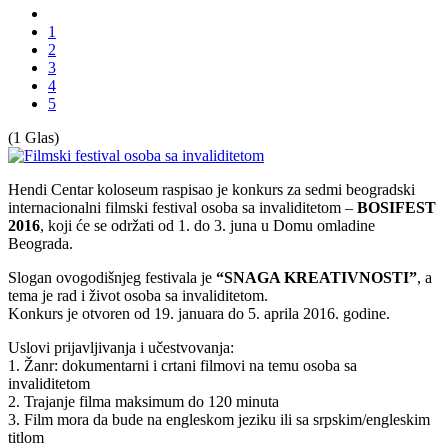
1
2
3
4
5
(1 Glas)
Hendi Centar koloseum raspisao je konkurs za sedmi beogradski
internacionalni filmski festival osoba sa invaliditetom –
BOSIFEST
2016
, koji će se održati od 1. do 3. juna u Domu omladine
Beograda.
Slogan ovogodišnjeg festivala je
“SNAGA KREATIVNOSTI”
, a
tema je rad i život osoba sa invaliditetom.
Konkurs je otvoren od 19. januara do 5. aprila 2016. godine.
Uslovi prijavljivanja i učestvovanja:
1. Žanr: dokumentarni i crtani filmovi na temu osoba sa
invaliditetom
2. Trajanje filma maksimum do 120 minuta
3. Film mora da bude na engleskom jeziku ili sa srpskim/engleskim
titlom