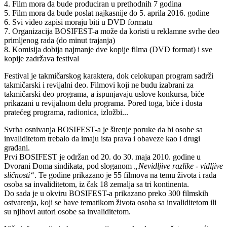
4. Film mora da bude produciran u prethodnih 7 godina
5. Film mora da bude poslat najkasnije do 5. aprila 2016. godine
6. Svi video zapisi moraju biti u DVD formatu
7. Organizacija BOSIFEST-a može da koristi u reklamne svrhe deo
primljenog rada (do minut trajanja)
8. Komisija dobija najmanje dve kopije filma (DVD format) i sve
kopije zadržava festival
Festival je takmičarskog karaktera, dok celokupan program sadrži
takmičarski i revijalni deo. Filmovi koji ne budu izabrani za
takmičarski deo programa, a ispunjavaju uslove konkursa, biće
prikazani u revijalnom delu programa. Pored toga, biće i dosta
pratećeg programa, radionica, izložbi...
Svrha osnivanja BOSIFEST-a je širenje poruke da bi osobe sa
invaliditetom trebalo da imaju ista prava i obaveze kao i drugi
građani.
Prvi BOSIFEST je održan od 20. do 30. maja 2010. godine u
Dvorani Doma sindikata, pod sloganom
„Nevidljive razlike - vidljive
sličnosti“
. Te godine prikazano je 55 filmova na temu života i rada
osoba sa invaliditetom, iz čak 18 zemalja sa tri kontinenta.
Do sada je u okviru BOSIFEST-a prikazano preko 300 filmskih
ostvarenja, koji se bave tematikom života osoba sa invaliditetom ili
su njihovi autori osobe sa invaliditetom.