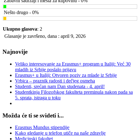
Zabavni sadržaji i mesta za kupovinu - 0%
Nešto drugo - 0%
Ukupno glasova
: 2
Glasanje je završeno, dana : april 9, 2026
Najnovije
Veliko interesovanje za Erasmus+ program u Italiji: Već 30
mladih iz Srbije poslalo prijavu
Erasmus+ u Italiji: Otvoren poziv za mlade iz Srbije
Vrbica – praznik radosti i dečjeg osmeha
Studenti, srećan nam Dan studenata - 4. april!
Studentkinja Filozofskog fakulteta preminula nakon pada sa
5. sprata, istraga u toku
Možda će ti se svideti i...
Erasmus Mundus stipendije
Kako gledanje u telefon utiče na naše zdravlje
Medicinski fakultet