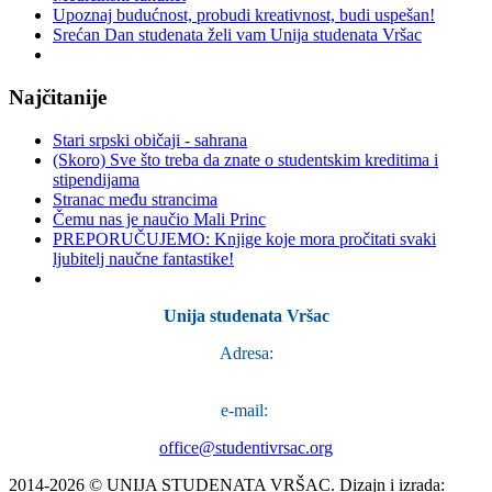
Upoznaj budućnost, probudi kreativnost, budi uspešan!
Srećan Dan studenata želi vam Unija studenata Vršac
Najčitanije
Stari srpski običaji - sahrana
(Skoro) Sve što treba da znate o studentskim kreditima i
stipendijama
Stranac među strancima
Čemu nas je naučio Mali Princ
PREPORUČUJEMO: Knjige koje mora pročitati svaki
ljubitelj naučne fantastike!
Unija studenata Vršac
Adresa:
Trg Svetog Teodora Vršačkog 22a
,
26300 Vršac
e-mail:
office@studentivrsac.org
2014-2026 © UNIJA STUDENATA VRŠAC. Dizajn i izrada: