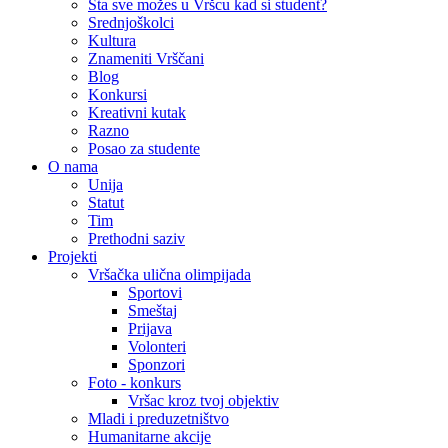
Šta sve možes u Vršcu kad si student?
Srednjoškolci
Kultura
Znameniti Vrščani
Blog
Konkursi
Kreativni kutak
Razno
Posao za studente
O nama
Unija
Statut
Tim
Prethodni saziv
Projekti
Vršačka ulična olimpijada
Sportovi
Smeštaj
Prijava
Volonteri
Sponzori
Foto - konkurs
Vršac kroz tvoj objektiv
Mladi i preduzetništvo
Humanitarne akcije