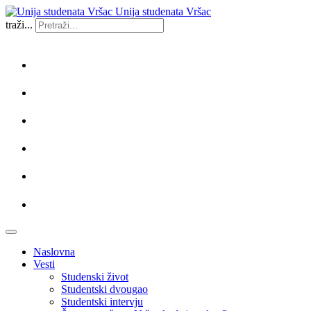
Unija studenata Vršac
traži...
Naslovna
Vesti
Studenski život
Studentski dvougao
Studentski intervju