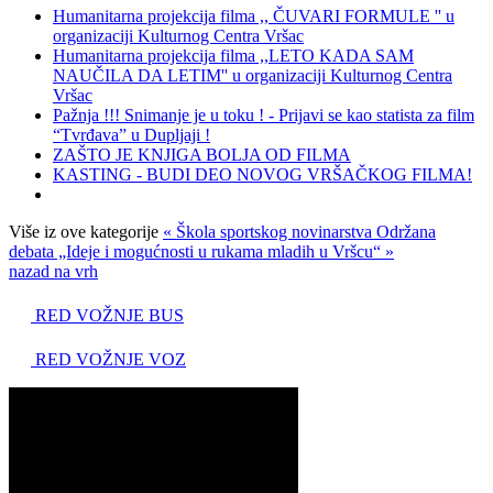
Humanitarna projekcija filma ,, ČUVARI FORMULE '' u
organizaciji Kulturnog Centra Vršac
Humanitarna projekcija filma ,,LETO KADA SAM
NAUČILA DA LETIM'' u organizaciji Kulturnog Centra
Vršac
Pažnja !!! Snimanje je u toku ! - Prijavi se kao statista za film
“Tvrđava” u Dupljaji !
ZAŠTO JE KNJIGA BOLJA OD FILMA
KASTING - BUDI DEO NOVOG VRŠAČKOG FILMA!
Više iz ove kategorije
« Škola sportskog novinarstva
Održana
debata „Ideje i mogućnosti u rukama mladih u Vršcu“ »
nazad na vrh
RED VOŽNJE BUS
RED VOŽNJE VOZ