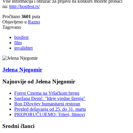
Više informacija i obrazac za prijavu na konkurs možete pronaći
na:
http://bosifest.rs/
Pročitano
3601
puta
Objavljeno u
Razno
Tagovano
bosifest
film
invaliditet
Jelena Njegomir
Najnovije od Jelena Njegomir
Forest Cinema na Vršačkom bregu
Snežana Đenić: "Ideje vredne širenja"
Bon Džovijev humanitarni restoran
Pregled dešavanja od 25. do 31. marta
PREPORUČUJEMO: Trileri, filmovi
Srodni članci