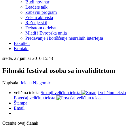
Budi novinar
Leaders talk
Zabavni program
Zeleni aktivista
Rešenje si ti
Debatom o debati
Mladi i Evropska unija
Predavanje i korišćenje neuralnih interfejsa
Fakulteti
Kontakt
sreda, 27 januar 2016 15:43
Filmski festival osoba sa invaliditetom
Napisala
Jelena Njegomir
veličina teksta
Smanji veličinu teksta
Povećaj veličinu teksta
Štampa
Email
Ocenite ovaj članak