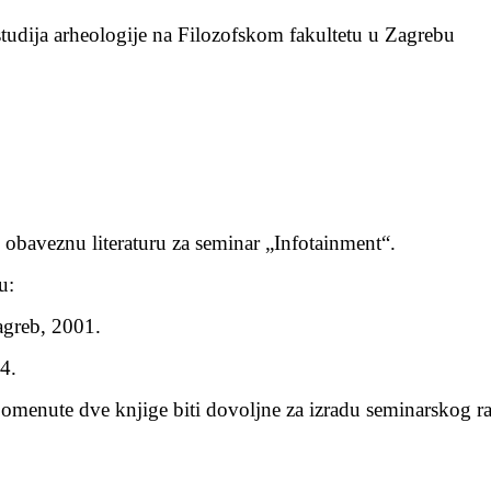
udija arheologije na Filozofskom fakultetu u Zagrebu
obaveznu literaturu za seminar „Infotainment“.
u:
agreb, 2001.
4.
 spomenute dve knjige biti dovoljne za izradu seminarskog 