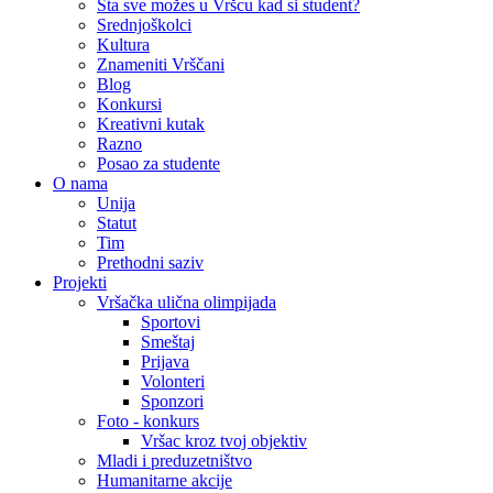
Šta sve možes u Vršcu kad si student?
Srednjoškolci
Kultura
Znameniti Vrščani
Blog
Konkursi
Kreativni kutak
Razno
Posao za studente
O nama
Unija
Statut
Tim
Prethodni saziv
Projekti
Vršačka ulična olimpijada
Sportovi
Smeštaj
Prijava
Volonteri
Sponzori
Foto - konkurs
Vršac kroz tvoj objektiv
Mladi i preduzetništvo
Humanitarne akcije