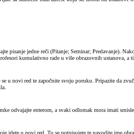
ajte pisanje jedne reči (Pitanje; Seminar; Predavanje). Nak
esori kumulativno rade u više obrazovnih ustanova, a tim
e u novi red te započnite svoju poruku. Pripazite da zvuči
ila.
omke odvajajte enterom, a svaki odlomak mora imati smisle
e idete u novi red. Tu se potpisujete te navodite ime obraz