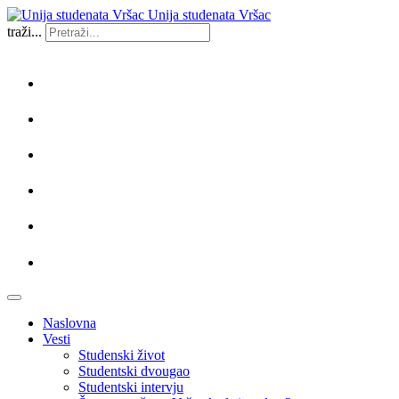
Unija studenata Vršac
traži...
Naslovna
Vesti
Studenski život
Studentski dvougao
Studentski intervju