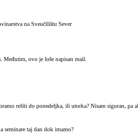
vinarstva na Sveučilištu Sever
. Međutim, ovo je loše napisan mail.
amo rešiti do ponedeljka, ili utorka? Nisam siguran, pa ak
 na seminare taj dan dok imamo?