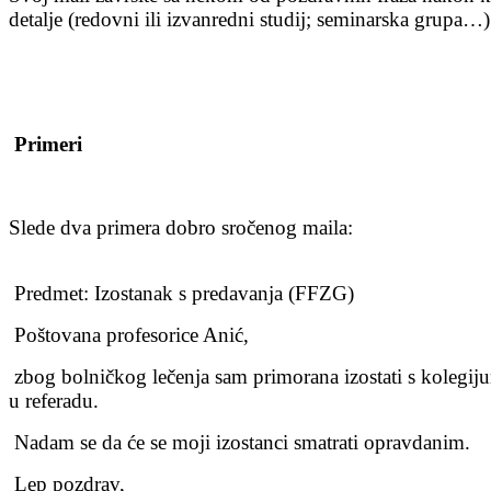
detalje (redovni ili izvanredni studij; seminarska grupa…)
Primeri
Slede dva primera dobro sročenog maila:
Predmet: Izostanak s predavanja (FFZG)
Poštovana profesorice Anić,
zbog bolničkog lečenja sam primorana izostati s kolegij
u referadu.
Nadam se da će se moji izostanci smatrati opravdanim.
Lep pozdrav,