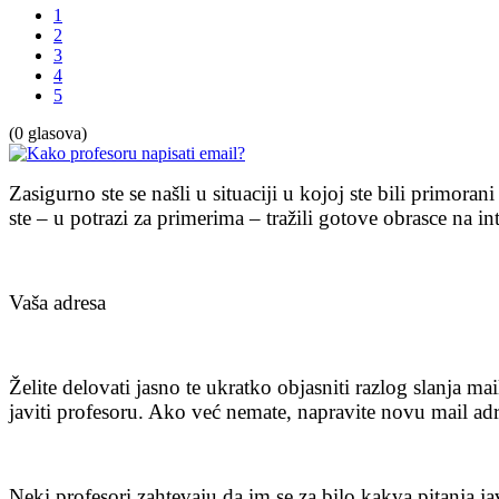
1
2
3
4
5
(0 glasova)
Zasigurno ste se našli u situaciji u kojoj ste bili primoran
ste – u potrazi za primerima – tražili gotove obrasce na int
Vaša adresa
Želite delovati jasno te ukratko objasniti razlog slanja ma
javiti profesoru. Ako već nemate, napravite novu mail a
Neki profesori zahtevaju da im se za bilo kakva pitanja ja