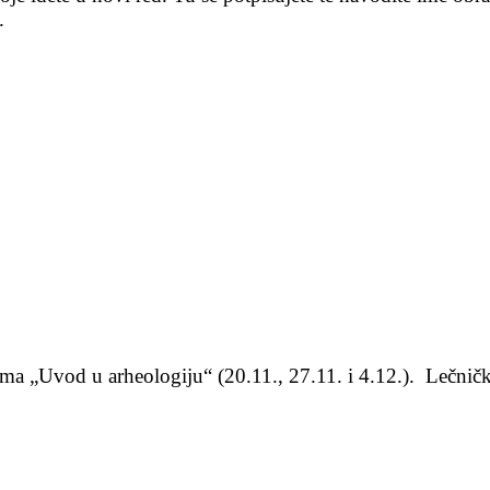
.
uma „Uvod u arheologiju“ (20.11., 27.11. i 4.12.). Lečnič