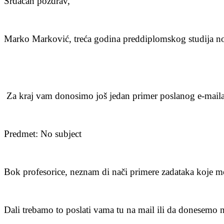
Srdačan pozdrav,
Marko Marković, treća godina preddiplomskog studija no
Za kraj vam donosimo još jedan primer poslanog e-maila
Predmet: No subject
Bok profesorice, neznam di nači primere zadataka koje mor
Dali trebamo to poslati vama tu na mail ili da donesemo