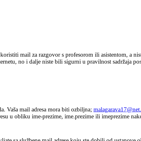
i koristiti mail za razgovor s profesorom ili asistentom, a n
ernetu, no i dalje niste bili sigurni u pravilnost sadržaja p
ila. Vaša mail adresa mora biti ozbiljna;
malagarava17@net.
dresu u obliku ime-prezime, ime.prezime ili imeprezime na
vljate sa službene mail adrese koju ste dobili od ustanove o