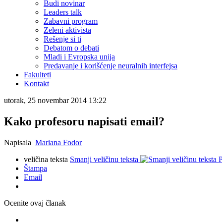
Budi novinar
Leaders talk
Zabavni program
Zeleni aktivista
Rešenje si ti
Debatom o debati
Mladi i Evropska unija
Predavanje i korišćenje neuralnih interfejsa
Fakulteti
Kontakt
utorak, 25 novembar 2014 13:22
Kako profesoru napisati email?
Napisala
Mariana Fodor
veličina teksta
Smanji veličinu teksta
P
Štampa
Email
Ocenite ovaj članak