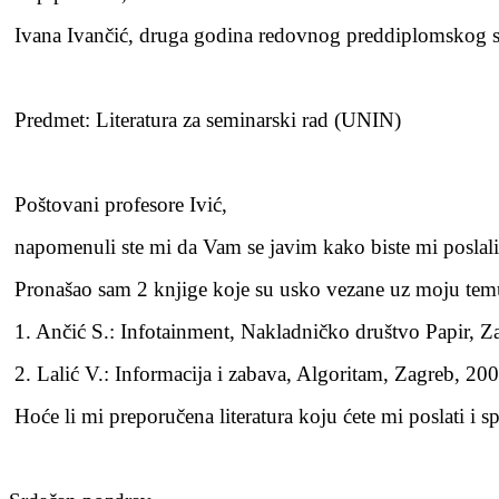
Ivana Ivančić, druga godina redovnog preddiplomskog st
Predmet: Literatura za seminarski rad (UNIN)
Poštovani profesore Ivić,
napomenuli ste mi da Vam se javim kako biste mi poslali 
Pronašao sam 2 knjige koje su usko vezane uz moju tem
1. Ančić S.: Infotainment, Nakladničko društvo Papir, Z
2. Lalić V.: Informacija i zabava, Algoritam, Zagreb, 200
Hoće li mi preporučena literatura koju ćete mi poslati i