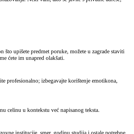
on što upišete predmet poruke, možete u zagrade staviti
e ćete im unapred olakšati.
te profesionalno; izbegavajte korištenje emotikona,
nu celinu u kontekstu već napisanog teksta.
ovne institucije, smer, godinu studija i ostale potrebne