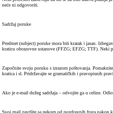
neće ni odgovoriti.
Sadržaj poruke
Predmet (subject) poruke mora biti kratak i jasan. Izbegav
kraticu obrazovne ustanove (FFZG; EFZG; TTF). Neki prof
Započnite svoju poruku s izrazom poštovanja. Pomaknite s
kratica i sl. Pridržavajte se gramatičkih i pravopisnih prav
Ako je e-mail dužeg sadržaja – odvojite ga u celine. Odl
Svoj mail završite sa nekom od pozdravnih fraza nakon koj