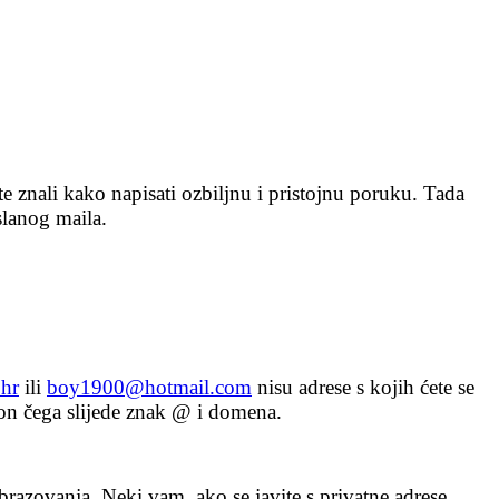
iste znali kako napisati ozbiljnu i pristojnu poruku. Tada
oslanog maila.
hr
ili
boy1900@hotmail.com
nisu adrese s kojih ćete se
kon čega slijede znak @ i domena.
brazovanja. Neki vam, ako se javite s privatne adrese,