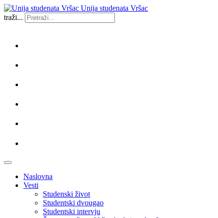
Unija studenata Vršac
traži...
Naslovna
Vesti
Studenski život
Studentski dvougao
Studentski intervju