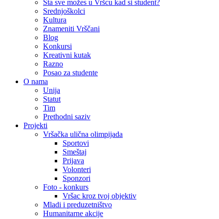
Šta sve možes u Vršcu kad si student?
Srednjoškolci
Kultura
Znameniti Vrščani
Blog
Konkursi
Kreativni kutak
Razno
Posao za studente
O nama
Unija
Statut
Tim
Prethodni saziv
Projekti
Vršačka ulična olimpijada
Sportovi
Smeštaj
Prijava
Volonteri
Sponzori
Foto - konkurs
Vršac kroz tvoj objektiv
Mladi i preduzetništvo
Humanitarne akcije