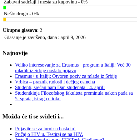
Zabavni sadržaji i mesta za kupovinu - 0%
Nešto drugo - 0%
Ukupno glasova
: 2
Glasanje je završeno, dana : april 9, 2026
Najnovije
Veliko interesovanje za Erasmus+ program u Italiji: Već 30
mladih iz Srbije poslalo prijavu
Erasmus+ u Italiji: Otvoren poziv za mlade iz Srbije
Vrbica – praznik radosti i dečjeg osmeha
Studenti, srećan nam Dan studenata - 4. april!
Studentkinja Filozofskog fakulteta preminula nakon pada sa
5. sprata, istraga u toku
Možda će ti se svideti i...
Prijavite se za turnir u basketu!
Pričaj o HIV-u. Testiraj se na HIV.
Jeste li spremni za novi EESTech Challenge?