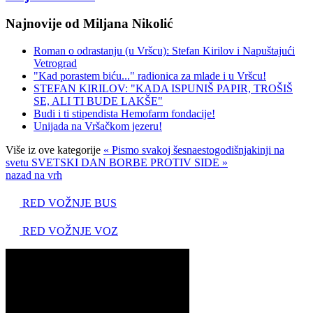
Najnovije od Miljana Nikolić
Roman o odrastanju (u Vršcu): Stefan Kirilov i Napuštajući
Vetrograd
"Kad porastem biću..." radionica za mlade i u Vršcu!
STEFAN KIRILOV: "KADA ISPUNIŠ PAPIR, TROŠIŠ
SE, ALI TI BUDE LAKŠE"
Budi i ti stipendista Hemofarm fondacije!
Unijada na Vršačkom jezeru!
Više iz ove kategorije
« Pismo svakoj šesnaestogodišnjakinji na
svetu
SVETSKI DAN BORBE PROTIV SIDE »
nazad na vrh
RED VOŽNJE BUS
RED VOŽNJE VOZ