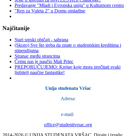
Predavanje "Mladi i Evropska unija" u Kulturnom centru
"Rep za Vuleta 2" u Domu omladine
Najčitanije
Stari srpski običaji - sahrana
(Skoro) Sve što treba da znate o studentskim kreditima i
stipendijama
Stranac među strancima
Čemu nas je naučio Mali Princ
PREPORUČUJEMO: Knjige koje mora pročitati svaki
ljubitelj naučne fantastike!
Unija studenata Vršac
Adresa:
Trg Svetog Teodora Vršačkog 22a
,
26300 Vršac
e-mail:
office@studentivrsac.org
2014-2026 © UNIJA STUDENATA VRŠAC. Dizajn i izrada: