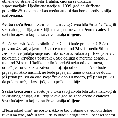
ubijene od strane Rafaela Truhilja, čijoj su se diktaturi
suprotstavljale. Ujedinjene nacije su 1999. godine službeno
potvrdile 25. novembar kao međunarodni dan borbe protiv nasilja
nad ženama.
Svaka treća žen
a
u svetu je u toku svog života bila žrtva fizičkog ili
seksualnog nasilja, a u Srbiji je ove godine zabeleženo
dvadeset
šest
slučajeva u kojima su žrtve nasilja
ubijene
.
Šta će se desiti kada nasilnik udari ženu i bude prijavljen? Biće u
pritvoru 48 sati, a javni tužilac će u roku od 24 sata predložiti mere
zaštite žrtve (udaljavanje nasilnika iz stana, zabrana prilaženja žrtvi,
pokretanje krivičnog postupka). Sud odluku o merama donosi u
roku od 24 sata. Ukoliko nasilnik prekrši neku od ovih mera,
određuje mu se kazna zatvora u trajanju od 60 dana. Ako bude
prijavljen. Ako nasilnik ne bude prijavjen, umesto kazne će dobiti
još jednu priliku da oko svoje žrtve oboji u modro, još jednu priliku
da polomi nečiju kost, još jednu prilku da ubije.
Svaka treća žena
u svetu je u toku svog života bila žrtva fizičkog ili
seksualnog nasilja, a u Srbiji je ove godine zabeleženo
dvadeset
šest
slučajeva u kojima su žrtve nasilja
ubijene
.
„Neću nikad više“ ne postoji. Ako je bio u stanju da jednom digne
ruknu na tebe, biće u stanju da to uradi i drugi i treći i pedeset sedmi.