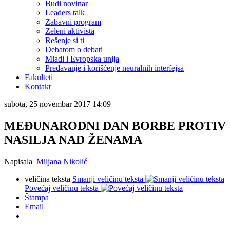
Budi novinar
Leaders talk
Zabavni program
Zeleni aktivista
Rešenje si ti
Debatom o debati
Mladi i Evropska unija
Predavanje i korišćenje neuralnih interfejsa
Fakulteti
Kontakt
subota, 25 novembar 2017 14:09
MEĐUNARODNI DAN BORBE PROTIV
NASILJA NAD ŽENAMA
Napisala
Miljana Nikolić
veličina teksta
Smanji veličinu teksta
Povećaj veličinu teksta
Štampa
Email