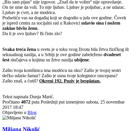
„Bio sam pijan“ nije izgovor. „Znaš da te volim“ nije opravdanje.
On ne ume da voli. To nije ljubav. Ljubav je poljubac, a ne udarac.
Ljubav je cvet, a ne modrica.
Podsetiću vas na događaj koji se dogodio u julu ove godine. Čovek
je ispred centra za socijalni rad u Rakovici
udavio sina i nožem
zaklao bivšu ženu
.
Da li je ovo ljubav? Ili čisto zlo?
Svaka treća žena
u svetu je u toku svog života bila žrtva fizičkog ili
seksualnog nasilja, a u Srbiji je ove godine zabeleženo
dvadeset
šest
slučajeva u kojima su žrtve nasilja
ubijene
.
Zašto tvoja komšinica ima modricu na oku? Zašto je tvojoj sestri
dečko udario šamar? Zašto je usna tvoje koleginice rascepana?
Zašto znaš, a ćutiš?
Okreni 192. Poziv je besplatan.
Tekst napisala Dunja Marić.
Pročitano
4072
puta
Poslednji put izmenjeno subota, 25 novembar
2017 18:47
Objavljeno u
Blog
Miljana Nikolić